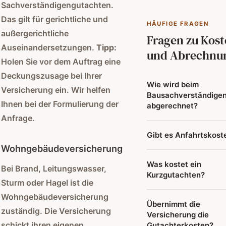
Sachverständigengutachten.
Das gilt für gerichtliche und
HÄUFIGE FRAGEN
außergerichtliche
Fragen zu Kos
Auseinandersetzungen.
Tipp:
und Abrechnu
Holen Sie vor dem Auftrag eine
Deckungszusage bei Ihrer
Wie wird beim
Versicherung ein. Wir helfen
Bausachverständige
Ihnen bei der Formulierung der
abgerechnet?
Anfrage.
Wir arbeiten grundsät
Gibt es Anfahrtskost
mit Festpreisgarantie.
Wohngebäudeversicherung
erhalten vor dem Ter
Innerhalb von Nemme
einen verbindlichen
Was kostet ein
und dem Umland bis c
Bei Brand, Leitungswasser,
Kostenvoranschlag.
Kurzgutachten?
km sind die Anfahrts
Sturm oder Hagel ist die
Abgerechnet wird na
in unseren Festpreise
Der Preis für ein
Wohngebäudeversicherung
Abschluss der verein
enthalten. Bei größer
Übernimmt die
Kurzgutachten hängt
zuständig. Die Versicherung
Leistung — keine
Versicherung die
Entfernungen im
Umfang und der Kompl
versteckten Kosten, k
schickt ihren eigenen
Gutachterkosten?