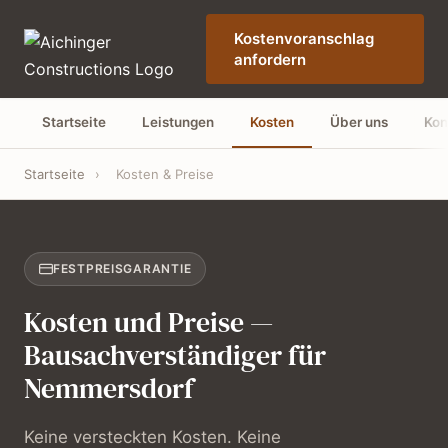
Kostenvoranschlag
anfordern
Startseite
Leistungen
Kosten
Über uns
Kon
Startseite
›
Kosten & Preise
FESTPREISGARANTIE
Kosten und Preise —
Bausachverständiger für
Nemmersdorf
Keine versteckten Kosten. Keine