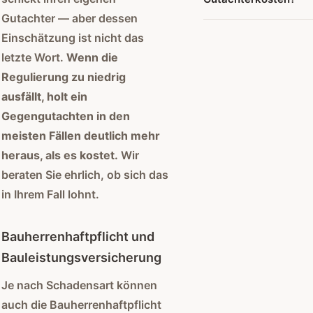
Einzugsgebiet (bis 15
der Fragestellung ab. 
Nachforderungen. Bei
Gutachter — aber dessen
berechnen wir eine
erhalten vorab einen
In vielen Fällen ja.
komplexeren Aufträg
Anfahrtspauschale, di
Einschätzung ist nicht das
verbindlichen
Rechtsschutzversich
der baubegleitenden
im Kostenvoranschlag
letzte Wort.
Wenn die
Kostenvoranschlag —
übernehmen häufig di
Qualitätssicherung er
transparent ausweise
kostenlos und unverbi
Regulierung zu niedrig
Kosten bei
die Abrechnung in
gibt keine Überrasch
Rechtsstreitigkeiten 
ausfällt, holt ein
Teilschritten je Baup
Baumängel. Bei
Gegengutachten in den
Gebäudeschäden dur
meisten Fällen deutlich mehr
Brand, Wasser oder St
heraus, als es kostet.
Wir
die
beraten Sie ehrlich, ob sich das
Wohngebäudeversich
in Ihrem Fall lohnt.
zuständig. Wir beraten
ob ein eigenes
Gegengutachten sinnvo
Bauherrenhaftpflicht und
und helfen bei der
Bauleistungsversicherung
Kommunikation mit Ih
Versicherung.
Je nach Schadensart können
auch die Bauherrenhaftpflicht