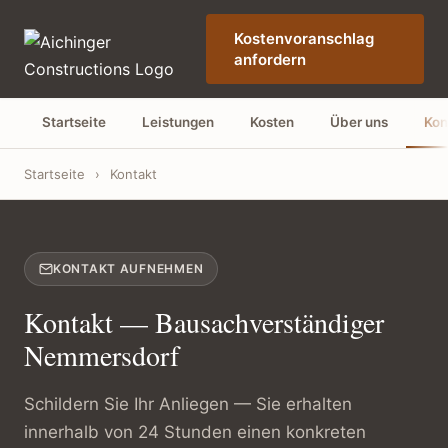
Kostenvoranschlag
anfordern
Startseite
Leistungen
Kosten
Über uns
Kon
Startseite
›
Kontakt
KONTAKT AUFNEHMEN
Kontakt — Bausachverständiger
Nemmersdorf
Schildern Sie Ihr Anliegen — Sie erhalten
innerhalb von 24 Stunden einen konkreten